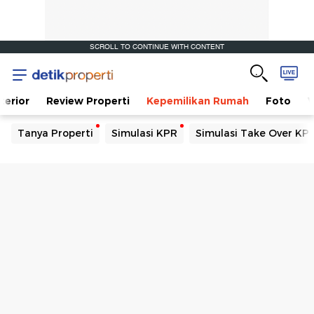
SCROLL TO CONTINUE WITH CONTENT
terior
Review Properti
Kepemilikan Rumah
Foto
V
Tanya Properti
Simulasi KPR
Simulasi Take Over KP