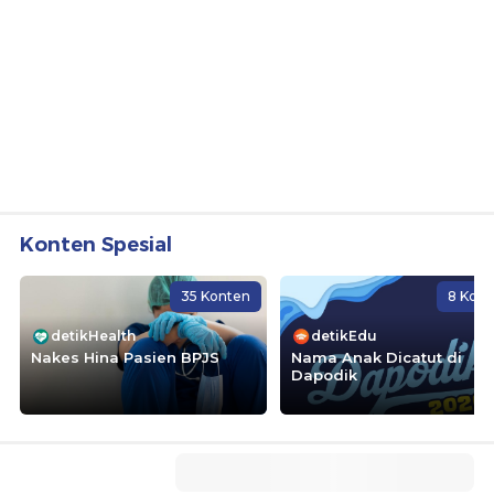
Konten Spesial
35 Konten
8 Kon
detikHealth
detikEdu
Nakes Hina Pasien BPJS
Nama Anak Dicatut di
Dapodik