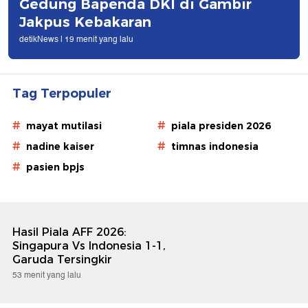
Gedung Bapenda DKI di Gambir
Jakpus Kebakaran
detikNews |
19 menit yang lalu
Tag Terpopuler
#
#
mayat mutilasi
piala presiden 2026
#
#
nadine kaiser
timnas indonesia
#
pasien bpjs
Hasil Piala AFF 2026:
Singapura Vs Indonesia 1-1,
Garuda Tersingkir
53 menit yang lalu