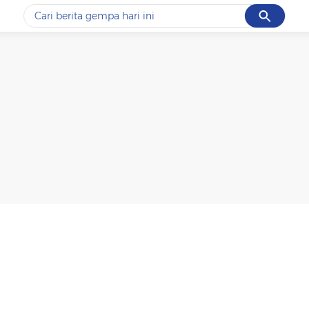
Cancel
Yang sedang ramai dicari
#1
data live draw sgp
#2
gempa hari ini
#3
prabowo
#4
iran
#5
demo
Promoted
Terakhir yang dicari
Loading...