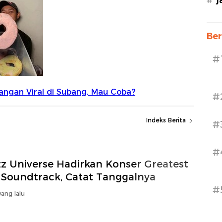
#
j
Ber
#
#
Indeks Berita
#
#
zz Universe Hadirkan Konser Greatest
 Soundtrack, Catat Tanggalnya
#
ang lalu