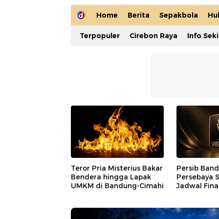
Home
Berita
Sepakbola
Hu
Terpopuler
Cirebon Raya
Info Sek
Teror Pria Misterius Bakar
Persib Ban
Bendera hingga Lapak
Persebaya S
UMKM di Bandung-Cimahi
Jadwal Final
Presiden 2