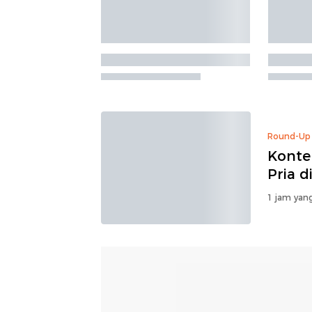
Round-Up
Konte
Pria d
1 jam yang