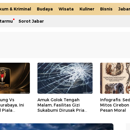
kum & Kriminal
Budaya
Wisata
Kuliner
Bisnis
Jaba
itarmu
Sorot Jabar
dung Vs
Amuk Golok Tengah
Infografis: Se
urabaya, Ini
Malam, Fasilitas Gizi
Mitos Cirebon
 Piala
Sukabumi Dirusak Pria
Pesan Moral
026
Mabuk