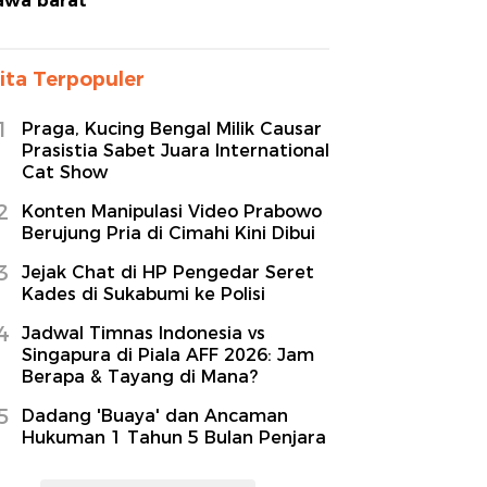
awa barat
ita Terpopuler
1
Praga, Kucing Bengal Milik Causar
Prasistia Sabet Juara International
Cat Show
2
Konten Manipulasi Video Prabowo
Berujung Pria di Cimahi Kini Dibui
3
Jejak Chat di HP Pengedar Seret
Kades di Sukabumi ke Polisi
4
Jadwal Timnas Indonesia vs
Singapura di Piala AFF 2026: Jam
Berapa & Tayang di Mana?
5
Dadang 'Buaya' dan Ancaman
Hukuman 1 Tahun 5 Bulan Penjara