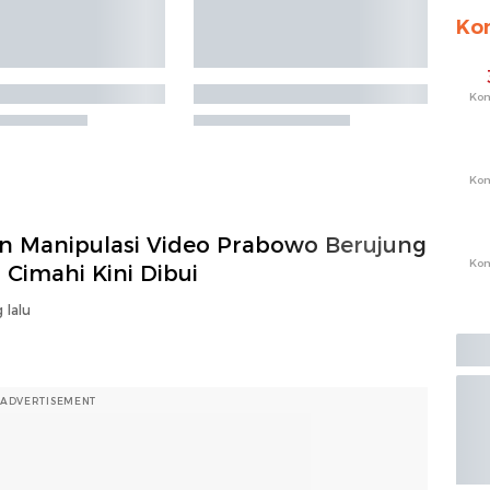
Ko
Ko
Ko
n Manipulasi Video Prabowo Berujung
Ko
i Cimahi Kini Dibui
 lalu
ADVERTISEMENT