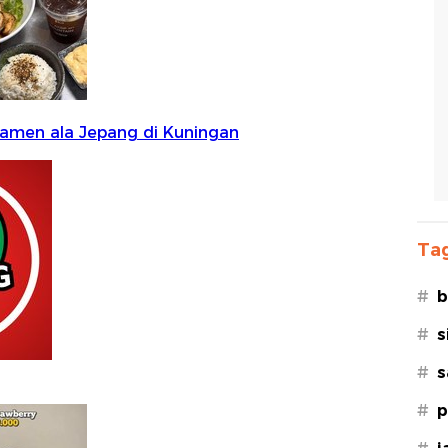
Tag
#
b
#
s
#
s
#
p