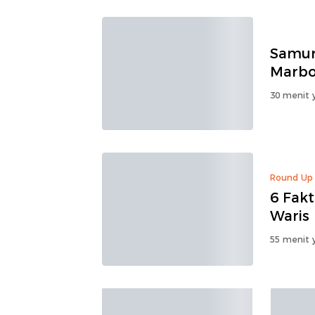
Samur
Marbo
30 menit y
Round Up
6 Fakt
Waris
55 menit y