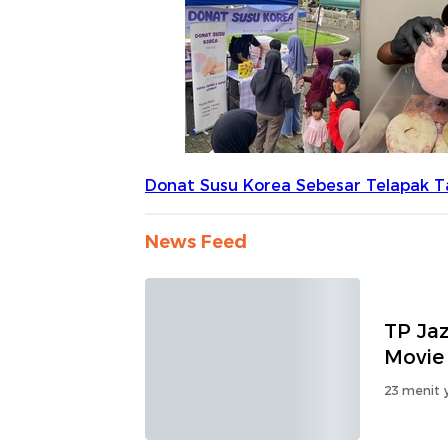
News Feed
TP Ja
Movie
23 menit y