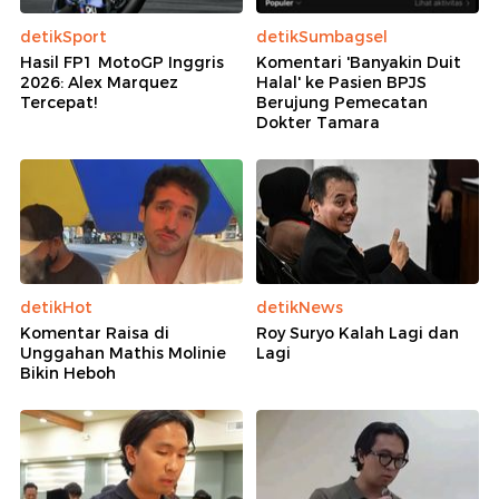
detikSport
detikSumbagsel
Hasil FP1 MotoGP Inggris
Komentari 'Banyakin Duit
2026: Alex Marquez
Halal' ke Pasien BPJS
Tercepat!
Berujung Pemecatan
Dokter Tamara
detikHot
detikNews
Komentar Raisa di
Roy Suryo Kalah Lagi dan
Unggahan Mathis Molinie
Lagi
Bikin Heboh