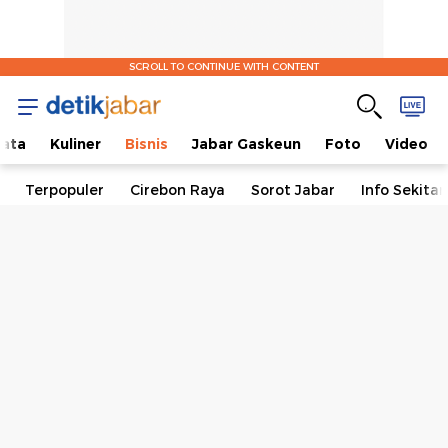
detikJabar
SCROLL TO CONTINUE WITH CONTENT
ata
Kuliner
Bisnis
Jabar Gaskeun
Foto
Video
Terpopuler
Cirebon Raya
Sorot Jabar
Info Sekita