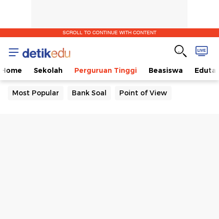
SCROLL TO CONTINUE WITH CONTENT
Home
Sekolah
Perguruan Tinggi
Beasiswa
Eduta
Most Popular
Bank Soal
Point of View