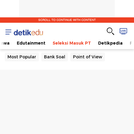
SCROLL TO CONTINUE WITH CONTENT
iswa
Edutainment
Seleksi Masuk PT
Detikpedia
F
Most Popular
Bank Soal
Point of View