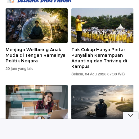
Menjaga Wellbeing Anak
Tak Cukup Hanya Pintar,
Muda di Tengah Ramainya
Punyailah Kemampuan
Politik Negara
Adapting dan Thriving di
Kampus
20 jam yang lalu
Selasa, 04 Agu 2026 07:30 WIB
Si Gila Kerja: Apakah
Life After Graduation:
Karyawan yang Workaholic
Mengapa Euforia Wisuda
Berdampak Baik?
Sering Berujung pada Rasa