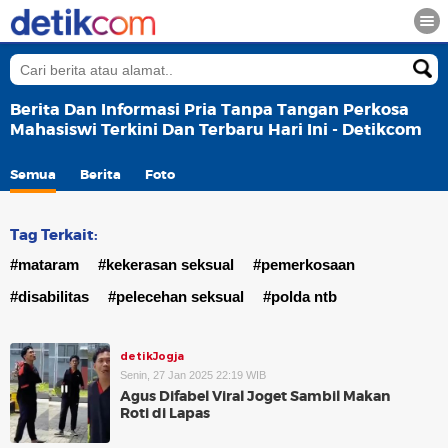
Berita Dan Informasi Pria Tanpa Tangan Perkosa
Mahasiswi Terkini Dan Terbaru Hari Ini - Detikcom
Semua
Berita
Foto
Tag Terkait:
#mataram
#kekerasan seksual
#pemerkosaan
#disabilitas
#pelecehan seksual
#polda ntb
detikJogja
Senin, 27 Jan 2025 22:19 WIB
Agus Difabel Viral Joget Sambil Makan
Roti di Lapas