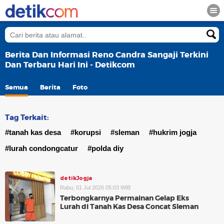
Berita Dan Informasi Reno Candra Sangaji Terkini
Dan Terbaru Hari Ini - Detikcom
Semua
Berita
Foto
Tag Terkait:
#tanah kas desa
#korupsi
#sleman
#hukrim jogja
#lurah condongcatur
#polda diy
detikJogja
Rabu, 01 Jul 2026 05:03 WIB
Terbongkarnya Permainan Gelap Eks
Lurah di Tanah Kas Desa Concat Sleman