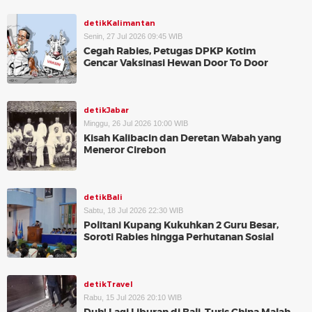
detikKalimantan
Senin, 27 Jul 2026 09:45 WIB
Cegah Rabies, Petugas DPKP Kotim
Gencar Vaksinasi Hewan Door To Door
detikJabar
Minggu, 26 Jul 2026 10:00 WIB
Kisah Kalibacin dan Deretan Wabah yang
Meneror Cirebon
detikBali
Sabtu, 18 Jul 2026 22:30 WIB
Politani Kupang Kukuhkan 2 Guru Besar,
Soroti Rabies hingga Perhutanan Sosial
detikTravel
Rabu, 15 Jul 2026 20:10 WIB