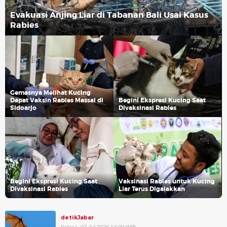
Evakuasi Anjing Liar di Tabanan Bali Usai Kasus
Rabies
Gemasnya Melihat Kucing
Dapat Vaksin Rabies Massal di
Begini Ekspresi Kucing Saat
Sidoarjo
Divaksinasi Rabies
Begini Ekspresi Kucing Saat
Vaksinasi Rabies untuk Kucing
Divaksinasi Rabies
Liar Terus Digalakkan
detikJabar