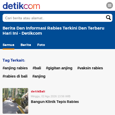
Berita Dan Informasi Rabies Terkini Dan Terbaru
Hari Ini - Detikcom
Semua
Berita
Foto
Tag Terkait:
#anjing rabies
#bali
#gigitan anjing
#vaksin rabies
#rabies di bali
#anjing
detikBali
Minggu, 02 Agu 2026 13:56 WIB
Bangun Klinik Tepis Rabies