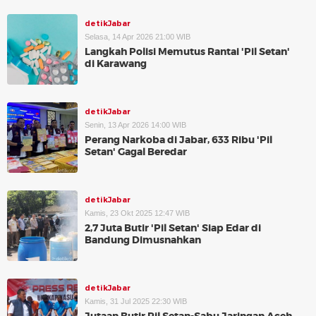
detikJabar
Selasa, 14 Apr 2026 21:00 WIB
Langkah Polisi Memutus Rantai 'Pil Setan'
di Karawang
detikJabar
Senin, 13 Apr 2026 14:00 WIB
Perang Narkoba di Jabar, 633 Ribu 'Pil
Setan' Gagal Beredar
detikJabar
Kamis, 23 Okt 2025 12:47 WIB
2,7 Juta Butir 'Pil Setan' Siap Edar di
Bandung Dimusnahkan
detikJabar
Kamis, 31 Jul 2025 22:30 WIB