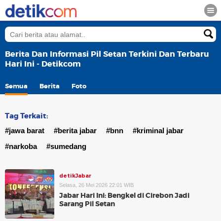
Berita Dan Informasi Pil Setan Terkini Dan Terbaru
Hari Ini - Detikcom
Semua
Berita
Foto
Tag Terkait:
#jawa barat
#berita jabar
#bnn
#kriminal jabar
#narkoba
#sumedang
detikJabar
Selasa, 26 Mei 2026 22:01 WIB
Jabar Hari Ini: Bengkel di Cirebon Jadi
Sarang Pil Setan