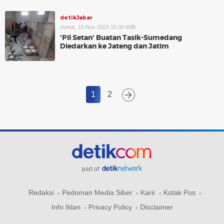
detikJabar
Jumat, 15 Nov 2024 15:30 WIB
'Pil Setan' Buatan Tasik-Sumedang
Diedarkan ke Jateng dan Jatim
1
2
part of
Redaksi
Pedoman Media Siber
Karir
Kotak Pos
Info Iklan
Privacy Policy
Disclaimer