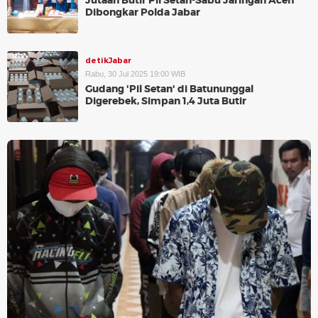
Jutaan Butir Pil Setan-Sabu Jaringan Aceh
Dibongkar Polda Jabar
detikJabar
Rabu, 30 Jul 2025 19:00 WIB
Gudang 'Pil Setan' di Batununggal
Digerebek, Simpan 1,4 Juta Butir