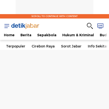
SCROLL TO CONTINUE WITH CONTENT
Home
Berita
Sepakbola
Hukum & Kriminal
Buda
Terpopuler
Cirebon Raya
Sorot Jabar
Info Sekita