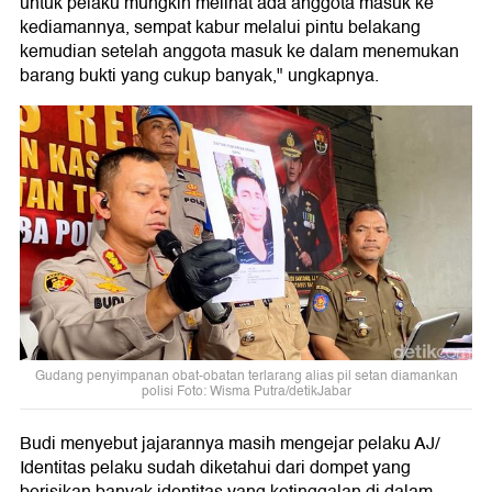
untuk pelaku mungkin melihat ada anggota masuk ke
kediamannya, sempat kabur melalui pintu belakang
kemudian setelah anggota masuk ke dalam menemukan
barang bukti yang cukup banyak," ungkapnya.
Gudang penyimpanan obat-obatan terlarang alias pil setan diamankan
polisi Foto: Wisma Putra/detikJabar
Budi menyebut jajarannya masih mengejar pelaku AJ/
Identitas pelaku sudah diketahui dari dompet yang
berisikan banyak identitas yang ketinggalan di dalam