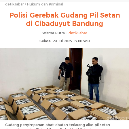
detikJabar
Hukum dan Kriminal
Polisi Gerebak Gudang Pil Setan
di Cibaduyut Bandung
Wisma Putra -
detikJabar
Selasa, 29 Jul 2025 17:00 WIB
Gudang penyimpanan obat-obatan terlarang alias pil setan