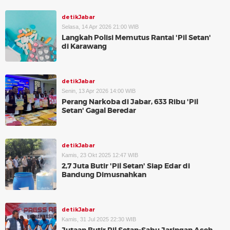
detikJabar
Selasa, 14 Apr 2026 21:00 WIB
Langkah Polisi Memutus Rantai 'Pil Setan'
di Karawang
detikJabar
Senin, 13 Apr 2026 14:00 WIB
Perang Narkoba di Jabar, 633 Ribu 'Pil
Setan' Gagal Beredar
detikJabar
Kamis, 23 Okt 2025 12:47 WIB
2,7 Juta Butir 'Pil Setan' Siap Edar di
Bandung Dimusnahkan
detikJabar
Kamis, 31 Jul 2025 22:30 WIB