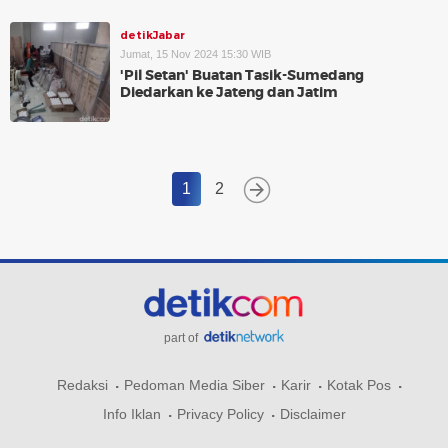
detikJabar
Jumat, 15 Nov 2024 15:30 WIB
'Pil Setan' Buatan Tasik-Sumedang
Diedarkan ke Jateng dan Jatim
1
2
part of
Redaksi
Pedoman Media Siber
Karir
Kotak Pos
Info Iklan
Privacy Policy
Disclaimer