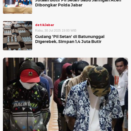
Jutaan Butir Pil Setan-Sabu Jaringan Aceh
Dibongkar Polda Jabar
detikJabar
Rabu, 30 Jul 2025 19:00 WIB
Gudang 'Pil Setan' di Batununggal
Digerebek, Simpan 1,4 Juta Butir