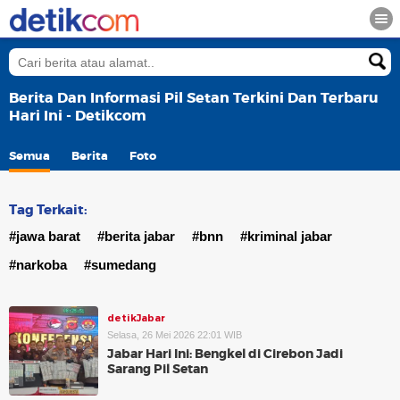
Berita Dan Informasi Pil Setan Terkini Dan Terbaru
Hari Ini - Detikcom
Semua
Berita
Foto
Tag Terkait:
#jawa barat
#berita jabar
#bnn
#kriminal jabar
#narkoba
#sumedang
detikJabar
Selasa, 26 Mei 2026 22:01 WIB
Jabar Hari Ini: Bengkel di Cirebon Jadi
Sarang Pil Setan