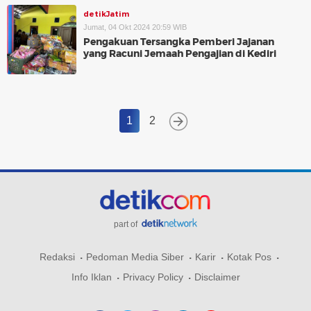
detikJatim
Jumat, 04 Okt 2024 20:59 WIB
Pengakuan Tersangka Pemberi Jajanan
yang Racuni Jemaah Pengajian di Kediri
1
2
part of
Redaksi
Pedoman Media Siber
Karir
Kotak Pos
Info Iklan
Privacy Policy
Disclaimer