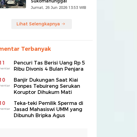
Sukomanunggal
Jumat, 26 Jun 2026 13:53 WIB
Lihat Selengkapnya
mentar Terbanyak
11
Pencuri Tas Berisi Uang Rp 5
Ribu Divonis 4 Bulan Penjara
mentar
10
Banjir Dukungan Saat Kiai
Ponpes Tebuireng Serukan
mentar
Koruptor Dihukum Mati
10
Teka-teki Pemilik Sperma di
Jasad Mahasiswi UMM yang
mentar
Dibunuh Bripka Agus