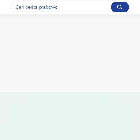
Cancel
Yang sedang ramai dicari
#1
gempa hari ini
#2
gempa
#3
prabowo
#4
iran
#5
demo
Promoted
Terakhir yang dicari
Loading...