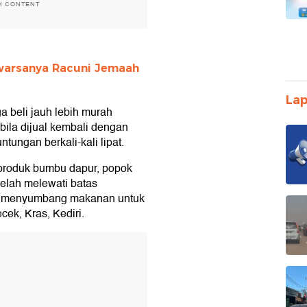
H CONTENT
warsanya Racuni Jemaah
Lap
beli jauh lebih murah
ila dijual kembali dengan
ungan berkali-kali lipat.
produk bumbu dapur, popok
elah melewati batas
FF menyumbang makanan untuk
ek, Kras, Kediri.
T