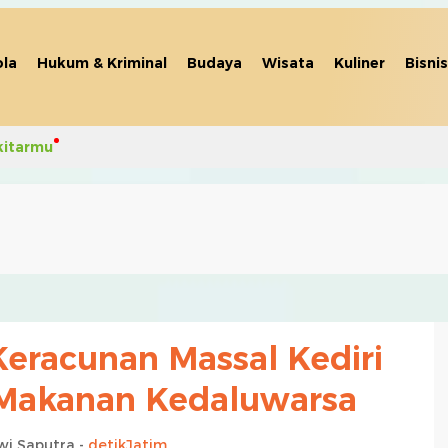
la
Hukum & Kriminal
Budaya
Wisata
Kuliner
Bisnis
kitarmu
Keracunan Massal Kediri
 Makanan Kedaluwarsa
wi Saputra -
detikJatim