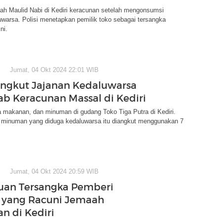
ah Maulid Nabi di Kediri keracunan setelah mengonsumsi
uwarsa. Polisi menetapkan pemilik toko sebagai tersangka
ni.
Jumat, 04 Okt 2024 22:01 WIB
Angkut Jajanan Kedaluwarsa
b Keracunan Massal di Kediri
a makanan, dan minuman di gudang Toko Tiga Putra di Kediri.
minuman yang diduga kedaluwarsa itu diangkut menggunakan 7
Jumat, 04 Okt 2024 20:59 WIB
uan Tersangka Pemberi
 yang Racuni Jemaah
n di Kediri