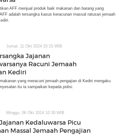
tikan AFF menjual produk baik makanan dan barang yang
 AFF adalah tersangka kasus keracunan massal ratusan jemaah
ediri.
Jumat, 11 Okt 2024 20:15 WIB
ersangka Jajanan
warsanya Racuni Jemaah
an Kediri
 makanan yang meracuni jemaah pengajian di Kediri mengaku
yesalan itu ia sampaikan kepada polisi.
Minggu, 06 Okt 2024 10:30 WIB
 Jajanan Kedaluwarsa Picu
an Massal Jemaah Pengajian