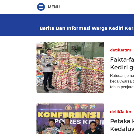
MENU
Berita Dan Informasi Warga Kediri Ker
detikJatim
Fakta-f
Kediri 
Ratusan jema
kedaluwarsa d
tahun penjara
detikJatim
Petaka 
Kedaluw