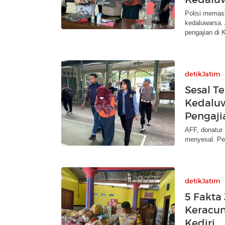
Polisi memas
kedaluwarsa.
pengajian di K
detikJatim
Sesal T
Kedalu
Pengaji
AFF, donatur
menyesal. Pen
detikJatim
5 Fakta
Keracun
Kediri