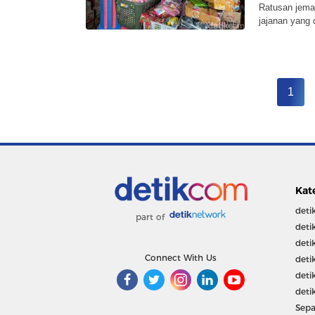
Ratusan jemaa
jajanan yang 
1
Kat
deti
part of
deti
deti
Connect With Us
deti
deti
deti
Sepa