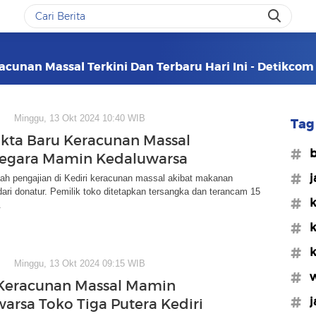
acunan Massal Terkini Dan Terbaru Hari Ini - Detikcom
Minggu, 13 Okt 2024 10:40 WIB
Tag 
akta Baru Keracunan Massal
#b
gegara Mamin Kedaluwarsa
#j
ah pengajian di Kediri keracunan massal akibat makanan
ari donatur. Pemilik toko ditetapkan tersangka dan terancam 15
#k
.
#k
#k
Minggu, 13 Okt 2024 09:15 WIB
#w
Keracunan Massal Mamin
#j
arsa Toko Tiga Putera Kediri