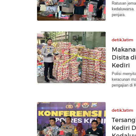
Ratusan jema
kedaluwarsa. 
penjara.
detikJatim
Makana
Disita 
Kediri
Polisi menyi
keracunan mas
pengajian di K
detikJatim
Tersang
Kediri 
Kedalu