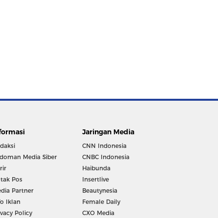
formasi
Jaringan Media
daksi
CNN Indonesia
doman Media Siber
CNBC Indonesia
rir
Haibunda
tak Pos
Insertlive
dia Partner
Beautynesia
fo Iklan
Female Daily
ivacy Policy
CXO Media