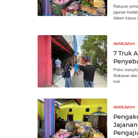
Ratusan jema
jajanan kedal
dalam kasus i
detikJatim
7 Truk 
Penyeba
Polisi menyit
Makanan dan 
truk.
detikJatim
Pengak
Jajanan
Pengajia