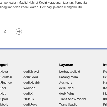
h pengajian Maulid Nabi di Kediri keracunan jajanan. Ternyata
dibagikan telah kedaluwarsa. Pembagi jajanan mengakui itu.
2
egori
Layanan
In
kNews
detikTravel
berbuatbaik.id
Re
kEdukasi
detikFood
Pasang Mata
Pe
kFinance
detikHealth
Adsmart
Ka
kInet
Wolipop
detikEvent
Ko
kHot
detikX
detikPoint
Me
kSport
20Detik
Trans Snow World
In
kbola
detikFoto
Trans Studio
Pr