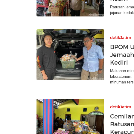
Ratusan jema
jajanan kedal
detikJatim
BPOM Uj
Jemaah 
Kediri
Makanan minum
laboratorium
minuman ters
detikJatim
Cemila
Ratusan
Keracu