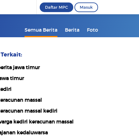
Daftar MPC
Masuk
Semua Berita
Berita
Foto
Terkait:
erita jawa timur
awa timur
ediri
eracunan massal
eracunan massal kediri
arga kediri keracunan massal
ajanan kedaluwarsa