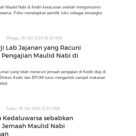
ah Maulid Nabi di Kediri keracunan setelah mengonsumsi
uwarsa. Polisi menetapkan pemilik toko sebagai tersangka.
Minggu, 06 Okt 2024 06:30 WIB
i Lab Jajanan yang Racuni
Pengajian Maulid Nabi di
an yang telah meracuni jemaah pengajian di Kediri diuji di
. Dinkes Kediri dan BPOM turun mengambil sampel makanan
ebut.
Sabtu, 05 Okt 2024 11:57 WIB
n Kedaluwarsa sebabkan
 Jemaah Maulid Nabi
nan