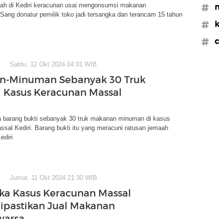
ah di Kediri keracunan usai mengonsumsi makanan
#m
Sang donatur pemilik toko jadi tersangka dan terancam 15 tahun
#k
#c
Sabtu, 12 Okt 2024 04:01 WIB
n-Minuman Sebanyak 30 Truk
di Kasus Keracunan Massal
ta barang bukti sebanyak 30 truk makanan minuman di kasus
sal Kediri. Barang bukti itu yang meracuni ratusan jemaah
ediri
Jumat, 11 Okt 2024 21:30 WIB
ka Kasus Keracunan Massal
Dipastikan Jual Makanan
warsa