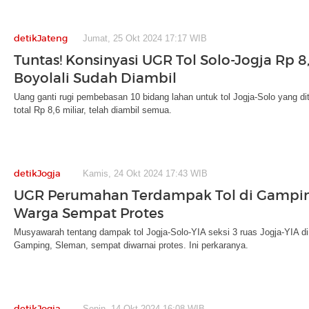
detikJateng
Jumat, 25 Okt 2024 17:17 WIB
Tuntas! Konsinyasi UGR Tol Solo-Jogja Rp 8
Boyolali Sudah Diambil
Uang ganti rugi pembebasan 10 bidang lahan untuk tol Jogja-Solo yang diti
total Rp 8,6 miliar, telah diambil semua.
detikJogja
Kamis, 24 Okt 2024 17:43 WIB
UGR Perumahan Terdampak Tol di Gamping
Warga Sempat Protes
Musyawarah tentang dampak tol Jogja-Solo-YIA seksi 3 ruas Jogja-YIA d
Gamping, Sleman, sempat diwarnai protes. Ini perkaranya.
detikJogja
Senin, 14 Okt 2024 16:08 WIB