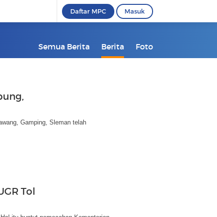
Daftar MPC
Masuk
Semua Berita
Berita
Foto
pung,
tawang, Gamping, Sleman telah
UGR Tol