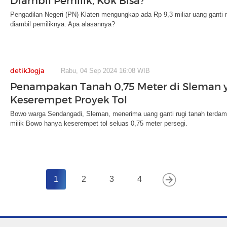
Diambil Pemilik, Kok Bisa?
Pengadilan Negeri (PN) Klaten mengungkap ada Rp 9,3 miliar uang ganti 
diambil pemiliknya. Apa alasannya?
detikJogja
Rabu, 04 Sep 2024 16:08 WIB
Penampakan Tanah 0,75 Meter di Sleman 
Keserempet Proyek Tol
Bowo warga Sendangadi, Sleman, menerima uang ganti rugi tanah terdamp
milik Bowo hanya keserempet tol seluas 0,75 meter persegi.
1
2
3
4