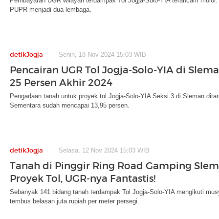
Pembayaran UGR wilayah terdampak Tol Jogja-Solo-YIA terancam molor. 
PUPR menjadi dua lembaga.
detikJogja
Senin, 18 Nov 2024 15:03 WIB
Pencairan UGR Tol Jogja-Solo-YIA di Slema
25 Persen Akhir 2024
Pengadaan tanah untuk proyek tol Jogja-Solo-YIA Seksi 3 di Sleman ditar
Sementara sudah mencapai 13,95 persen.
detikJogja
Selasa, 12 Nov 2024 15:03 WIB
Tanah di Pinggir Ring Road Gamping Sle
Proyek Tol, UGR-nya Fantastis!
Sebanyak 141 bidang tanah terdampak Tol Jogja-Solo-YIA mengikuti musy
tembus belasan juta rupiah per meter persegi.