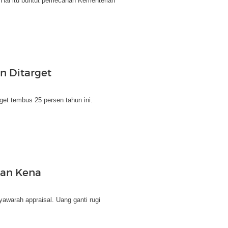
Hal itu buntut pemecahan Kementerian
n Ditarget
get tembus 25 persen tahun ini.
man Kena
awarah appraisal. Uang ganti rugi