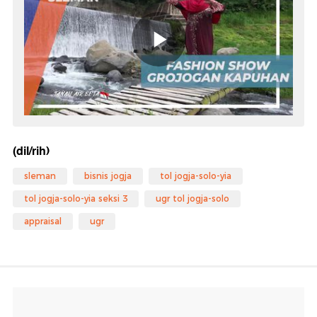
(dil/rih)
sleman
bisnis jogja
tol jogja-solo-yia
tol jogja-solo-yia seksi 3
ugr tol jogja-solo
appraisal
ugr