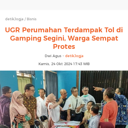
detikJogja
Bisnis
UGR Perumahan Terdampak Tol di
Gamping Segini, Warga Sempat
Protes
Dwi Agus -
detikJogja
Kamis, 24 Okt 2024 17:43 WIB