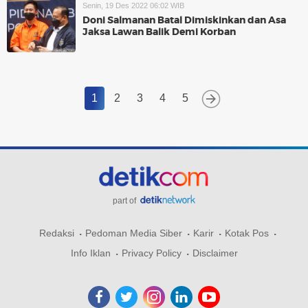
Senin, 19 Des 2022 06:02 WIB
Doni Salmanan Batal Dimiskinkan dan Asa
Jaksa Lawan Balik Demi Korban
1
2
3
4
5
part of
Redaksi
Pedoman Media Siber
Karir
Kotak Pos
Info Iklan
Privacy Policy
Disclaimer