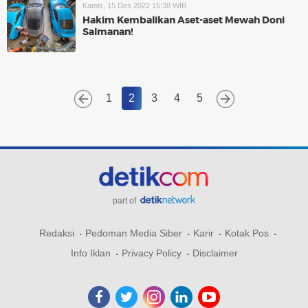
Kamis, 15 Des 2022 15:38 WIB
Hakim Kembalikan Aset-aset Mewah Doni
Salmanan!
1
2
3
4
5
part of
Redaksi
Pedoman Media Siber
Karir
Kotak Pos
Info Iklan
Privacy Policy
Disclaimer