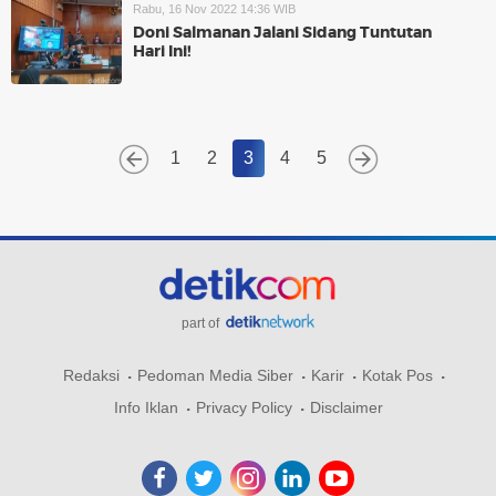
Rabu, 16 Nov 2022 14:36 WIB
Doni Salmanan Jalani Sidang Tuntutan
Hari Ini!
1
2
3
4
5
part of
Redaksi
Pedoman Media Siber
Karir
Kotak Pos
Info Iklan
Privacy Policy
Disclaimer