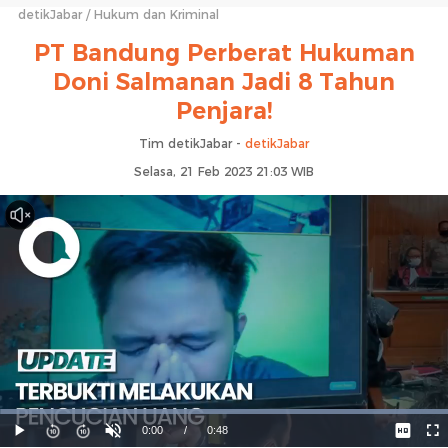
detikJabar
Hukum dan Kriminal
PT Bandung Perberat Hukuman
Doni Salmanan Jadi 8 Tahun
Penjara!
Tim detikJabar -
detikJabar
Selasa, 21 Feb 2023 21:03 WIB