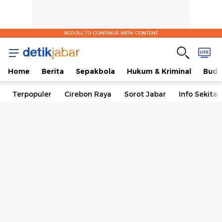
SCROLL TO CONTINUE WITH CONTENT
Home
Berita
Sepakbola
Hukum & Kriminal
Buda
Terpopuler
Cirebon Raya
Sorot Jabar
Info Sekita