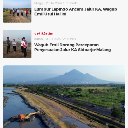
Minggu, 26 Jul 2026 15:15 WIB
Lumpur Lapindo Ancam Jalur KA, Wagub
Emil Usul Hal Ini
detikJatim
Kamis, 23 Jul 2026 22:00 WIB
Wagub Emil Dorong Percepatan
Penyesuaian Jalur KA Sidoarjo-Malang