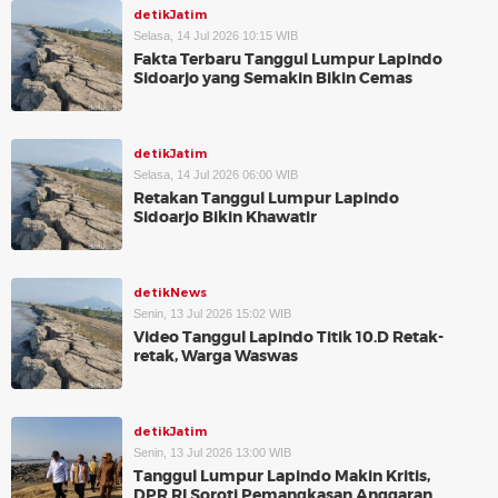
detikJatim
Selasa, 14 Jul 2026 10:15 WIB
Fakta Terbaru Tanggul Lumpur Lapindo
Sidoarjo yang Semakin Bikin Cemas
detikJatim
Selasa, 14 Jul 2026 06:00 WIB
Retakan Tanggul Lumpur Lapindo
Sidoarjo Bikin Khawatir
detikNews
Senin, 13 Jul 2026 15:02 WIB
Video Tanggul Lapindo Titik 10.D Retak-
retak, Warga Waswas
detikJatim
Senin, 13 Jul 2026 13:00 WIB
Tanggul Lumpur Lapindo Makin Kritis,
DPR RI Soroti Pemangkasan Anggaran