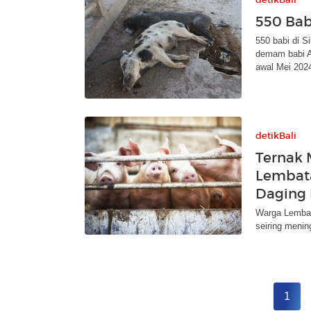
550 Bab
550 babi di S
demam babi Af
awal Mei 202
detikBali
Ternak 
Lembata
Daging 
Warga Lembat
seiring menin
1