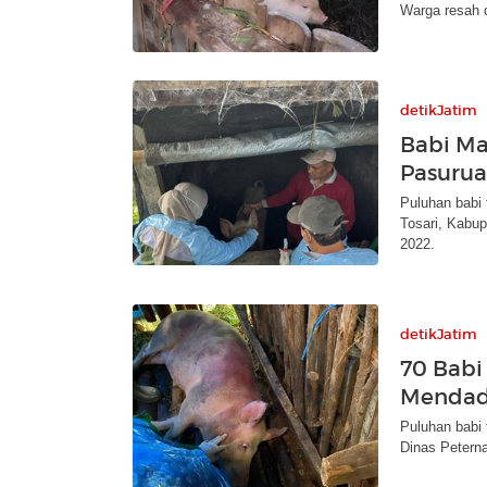
Warga resah 
detikJatim
Babi Ma
Pasurua
Puluhan babi
Tosari, Kabup
2022.
detikJatim
70 Babi
Mendada
Puluhan babi 
Dinas Peterna