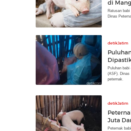
di Mang
Ratusan babi 
Dinas Petern
detikJatim
Puluhan
Dipasti
Puluhan babi 
(ASF). Dinas 
peternak.
detikJatim
Peterna
Juta Da
Peternak babi