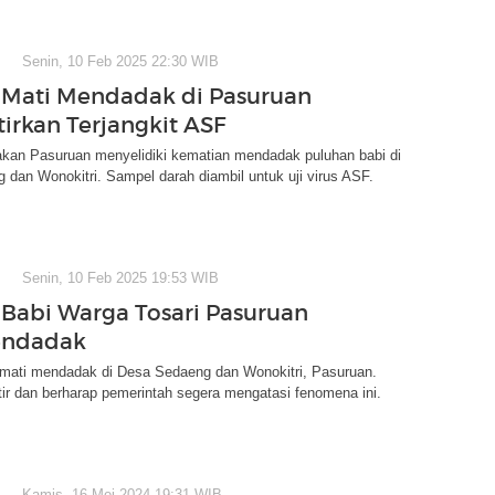
Senin, 10 Feb 2025 22:30 WIB
 Mati Mendadak di Pasuruan
irkan Terjangkit ASF
akan Pasuruan menyelidiki kematian mendadak puluhan babi di
dan Wonokitri. Sampel darah diambil untuk uji virus ASF.
Senin, 10 Feb 2025 19:53 WIB
 Babi Warga Tosari Pasuruan
endadak
 mati mendadak di Desa Sedaeng dan Wonokitri, Pasuruan.
ir dan berharap pemerintah segera mengatasi fenomena ini.
Kamis, 16 Mei 2024 19:31 WIB