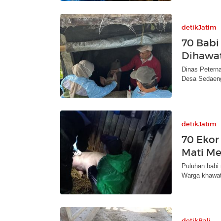
detikJatim
70 Babi
Dihawat
Dinas Petern
Desa Sedaeng 
detikJatim
70 Ekor
Mati M
Puluhan babi
Warga khawat
detikBali