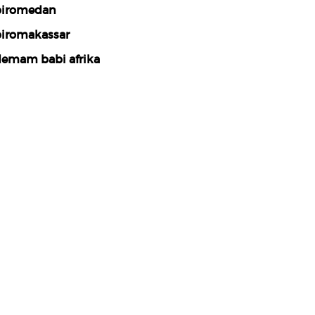
iromedan
iromakassar
emam babi afrika