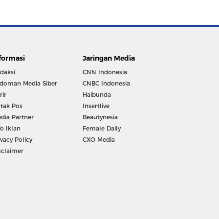
formasi
Jaringan Media
daksi
CNN Indonesia
doman Media Siber
CNBC Indonesia
rir
Haibunda
tak Pos
Insertlive
dia Partner
Beautynesia
fo Iklan
Female Daily
ivacy Policy
CXO Media
sclaimer