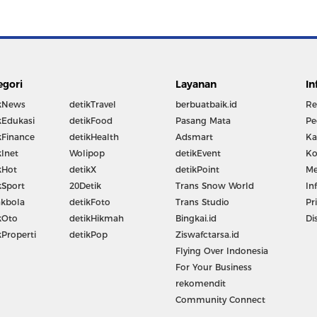
egori
Layanan
In
kNews
detikTravel
berbuatbaik.id
Re
kEdukasi
detikFood
Pasang Mata
Pe
kFinance
detikHealth
Adsmart
Ka
kInet
Wolipop
detikEvent
Ko
kHot
detikX
detikPoint
Me
kSport
20Detik
Trans Snow World
In
kbola
detikFoto
Trans Studio
Pr
kOto
detikHikmah
Bingkai.id
Di
kProperti
detikPop
Ziswafctarsa.id
Flying Over Indonesia
For Your Business
rekomendit
Community Connect