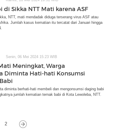
i di Sikka NTT Mati karena ASF
ikka, NTT, mati mendadak diduga terserang virus ASF atau
rika. Jumlah kasus kematian itu tercatat dari Januari hingga
4.
Senin, 06 Mei 2024 15:23 WIB
Mati Meningkat, Warga
 Diminta Hati-hati Konsumsi
Babi
a diminta berhati-hati membeli dan mengonsumsi daging babi
gkatnya jumlah kematian ternak babi di Kota Lewoleba, NTT.
2