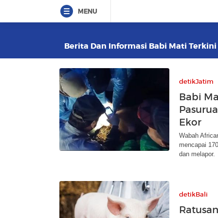
MENU
Berita Dan Informasi Babi Mati Terkini
detikJatim
Babi Mat
Pasurua
Ekor
Wabah Africa
mencapai 170
dan melapor.
detikBali
Ratusan