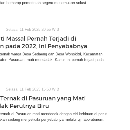
dan berharap pemerintah segera menemukan solusi.
Selasa, 11 Feb 2025 20:55 WIB
ti Massal Pernah Terjadi di
n pada 2022, Ini Penyebabnya
 ternak warga Desa Sedaeng dan Desa Wonokitri, Kecamatan
aten Pasuruan, mati mendadak. Kasus ini pernah terjadi pada
Selasa, 11 Feb 2025 15:50 WIB
 Ternak di Pasuruan yang Mati
k Perutnya Biru
ternak di Pasuruan mati mendadak dengan ciri kebiruan di perut.
kan sedang menyelidiki penyebabnya melalui uji laboratorium.