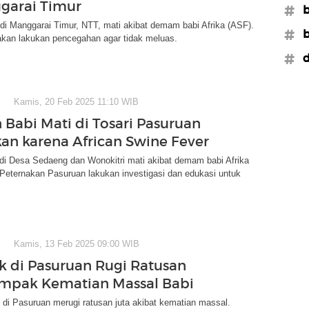
garai Timur
#b
di Manggarai Timur, NTT, mati akibat demam babi Afrika (ASF).
#b
akan lakukan pencegahan agar tidak meluas.
#d
Kamis, 20 Feb 2025 11:10 WIB
 Babi Mati di Tosari Pasuruan
kan karena African Swine Fever
di Desa Sedaeng dan Wonokitri mati akibat demam babi Afrika
Peternakan Pasuruan lakukan investigasi dan edukasi untuk
Kamis, 13 Feb 2025 09:00 WIB
k di Pasuruan Rugi Ratusan
mpak Kematian Massal Babi
 di Pasuruan merugi ratusan juta akibat kematian massal.