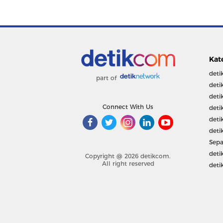
Kat
deti
part of
deti
deti
Connect With Us
deti
deti
deti
Sepa
deti
Copyright @ 2026 detikcom.
All right reserved
deti