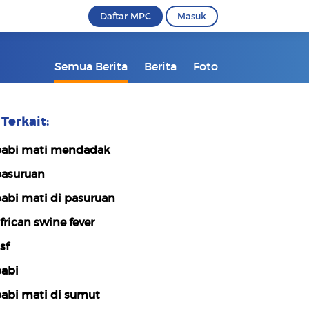
Daftar MPC
Masuk
Semua Berita
Berita
Foto
Terkait:
abi mati mendadak
asuruan
abi mati di pasuruan
frican swine fever
sf
abi
abi mati di sumut