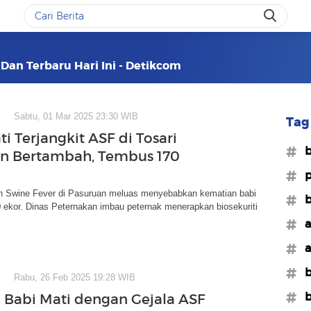
 Dan Terbaru Hari Ini - Detikcom
Sabtu, 01 Mar 2025 23:30 WIB
Tag 
i Terjangkit ASF di Tosari
#b
n Bertambah, Tembus 170
#p
n Swine Fever di Pasuruan meluas menyebabkan kematian babi
#b
 ekor. Dinas Peternakan imbau peternak menerapkan biosekuriti
#a
#a
#b
Rabu, 26 Feb 2025 19:28 WIB
#b
 Babi Mati dengan Gejala ASF