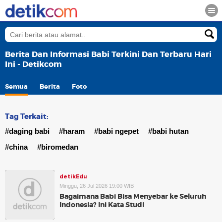
Berita Dan Informasi Babi Terkini Dan Terbaru Hari
Ini - Detikcom
Semua
Berita
Foto
Tag Terkait:
#daging babi
#haram
#babi ngepet
#babi hutan
#china
#biromedan
detikEdu
Minggu, 26 Jul 2026 19:00 WIB
Bagaimana Babi Bisa Menyebar ke Seluruh
Indonesia? Ini Kata Studi