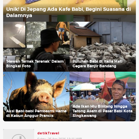
Unik! Di Jepang Ada Kafe Babi, Begini Suasana di
Dalamnya
'Hewan Ternak Terenak' Dalam
Puluhan Babi di Italia Mati
Bingkai Foto
Gegara Banjir Bandang
Ada Ikan Hiu Bintang hingga
Aksi Babi-babi Pembasmi Hama
Terong Asam di Pasar Babi Kota
di Kebun Anggur Prancis
Singkawang
detikTravel