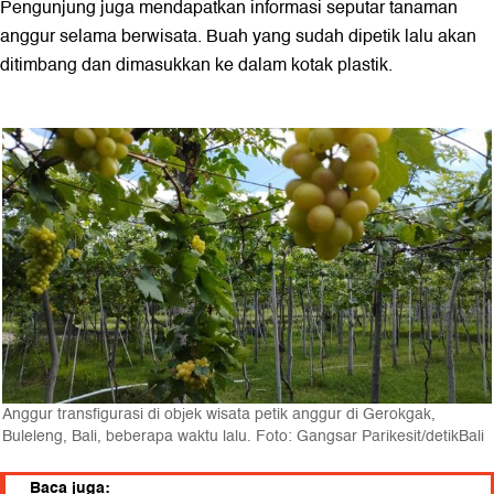
Pengunjung juga mendapatkan informasi seputar tanaman
anggur selama berwisata. Buah yang sudah dipetik lalu akan
ditimbang dan dimasukkan ke dalam kotak plastik.
Anggur transfigurasi di objek wisata petik anggur di Gerokgak,
Buleleng, Bali, beberapa waktu lalu. Foto: Gangsar Parikesit/detikBali
Baca juga: