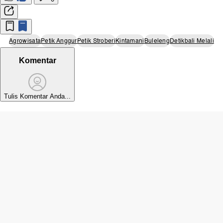
Agrowisata
Petik Anggur
Petik Stroberi
Kintamani
Buleleng
Detikbali Melali
Komentar
Tulis Komentar Anda...