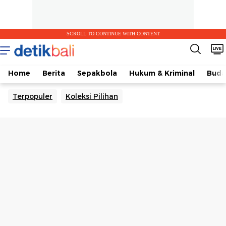
SCROLL TO CONTINUE WITH CONTENT
Home
Berita
Sepakbola
Hukum & Kriminal
Buda
Terpopuler
Koleksi Pilihan