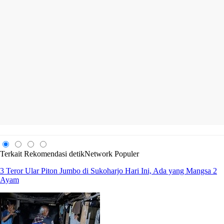
Terkait
Rekomendasi
detikNetwork
Populer
3 Teror Ular Piton Jumbo di Sukoharjo Hari Ini, Ada yang Mangsa 2
Ayam