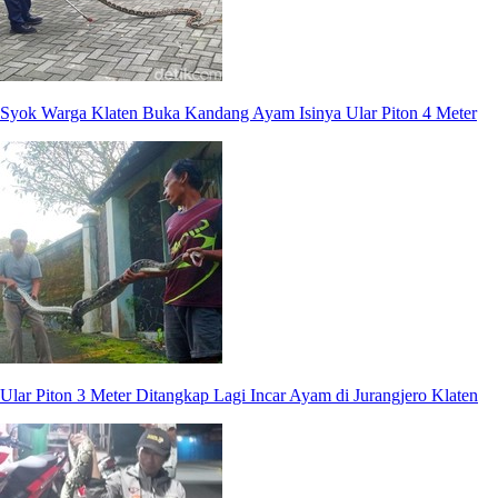
Syok Warga Klaten Buka Kandang Ayam Isinya Ular Piton 4 Meter
Ular Piton 3 Meter Ditangkap Lagi Incar Ayam di Jurangjero Klaten