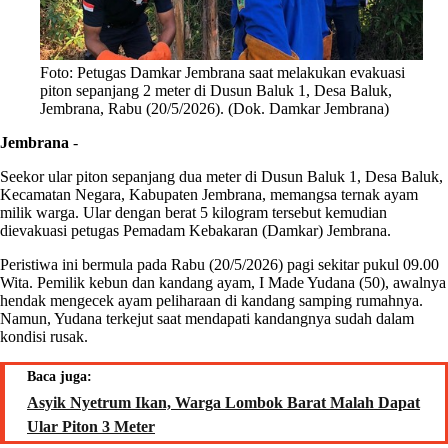
Foto: Petugas Damkar Jembrana saat melakukan evakuasi
piton sepanjang 2 meter di Dusun Baluk 1, Desa Baluk,
Jembrana, Rabu (20/5/2026). (Dok. Damkar Jembrana)
Jembrana
-
Seekor ular piton sepanjang dua meter di Dusun Baluk 1, Desa Baluk,
Kecamatan Negara, Kabupaten Jembrana, memangsa ternak ayam
milik warga. Ular dengan berat 5 kilogram tersebut kemudian
dievakuasi petugas Pemadam Kebakaran (Damkar) Jembrana.
Peristiwa ini bermula pada Rabu (20/5/2026) pagi sekitar pukul 09.00
Wita. Pemilik kebun dan kandang ayam, I Made Yudana (50), awalnya
hendak mengecek ayam peliharaan di kandang samping rumahnya.
Namun, Yudana terkejut saat mendapati kandangnya sudah dalam
kondisi rusak.
Baca juga:
Asyik Nyetrum Ikan, Warga Lombok Barat Malah Dapat
Ular Piton 3 Meter