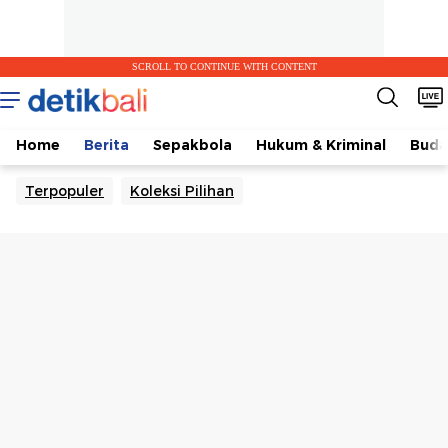
SCROLL TO CONTINUE WITH CONTENT
Home
Berita
Sepakbola
Hukum & Kriminal
Buda
Terpopuler
Koleksi Pilihan