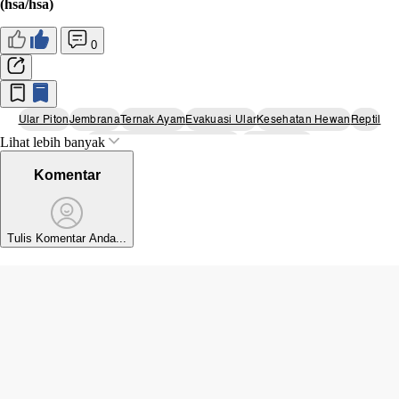
(hsa/hsa)
0
Ular Piton
Jembrana
Ternak Ayam
Evakuasi Ular
Kesehatan Hewan
Reptil
Lihat lebih banyak
Petugas Pemadam Kebakaran
Peristiwa Unik
Komentar
Tulis Komentar Anda...