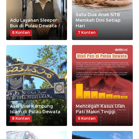
Satu-Dua Anak NTB
Adu Layanan Sleeper
Menikah Dini Setiap
Bus di Pulau Dewata
Hari
8 Konten
7 Konten
Asal Usul Kampung
Mencegah Kasus Ulah
Islam di Pulau Dewata
Pati Makin Tinggi
8 Konten
6 Konten