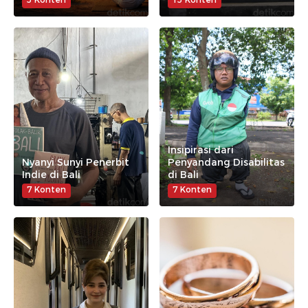
Insipirasi dari
Nyanyi Sunyi Penerbit
Penyandang Disabilitas
Indie di Bali
di Bali
7 Konten
7 Konten