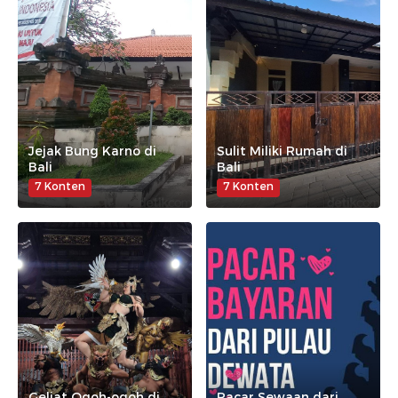
Jejak Bung Karno di
Sulit Miliki Rumah di
Bali
Bali
7 Konten
7 Konten
Geliat Ogoh-ogoh di
Pacar Sewaan dari