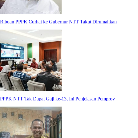
Ribuan PPPK Curhat ke Gubernur NTT Takut Dirumahkan
PPPK NTT Tak Dapat Gaji ke-13, Ini Penjelasan Pemprov