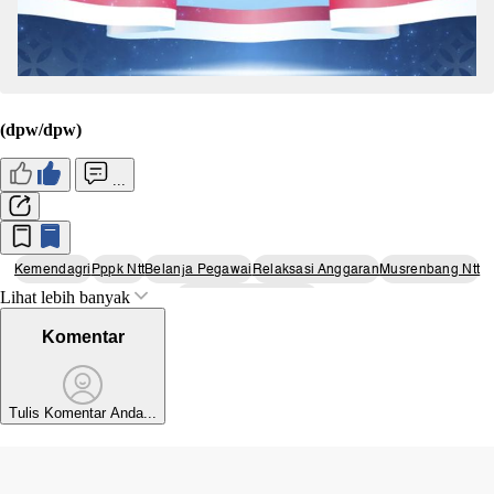
(dpw/dpw)
...
Kemendagri
Pppk Ntt
Belanja Pegawai
Relaksasi Anggaran
Musrenbang Ntt
Lihat lebih banyak
Undang-Undang Hkpd
Komentar
Tulis Komentar Anda...