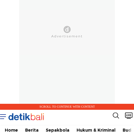
SCROLL TO CONTINUE WITH CONTENT
Home
Berita
Sepakbola
Hukum & Kriminal
Buda