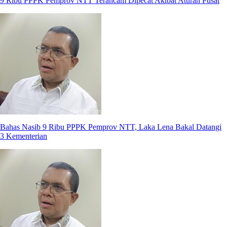
9 Ribu PPPK Pemprov NTT Terancam Dipecat Akibat Aturan Pusat
Bahas Nasib 9 Ribu PPPK Pemprov NTT, Laka Lena Bakal Datangi
3 Kementerian