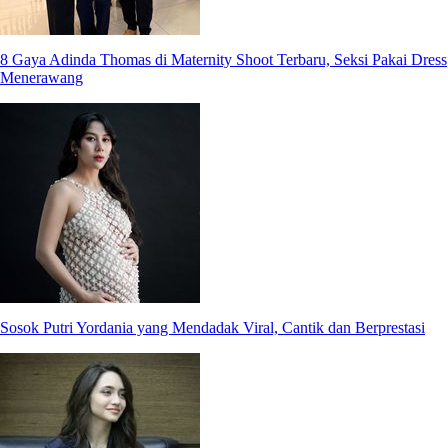
8 Gaya Adinda Thomas di Maternity Shoot Terbaru, Seksi Pakai Dress
Menerawang
Sosok Putri Yordania yang Mendadak Viral, Cantik dan Berprestasi