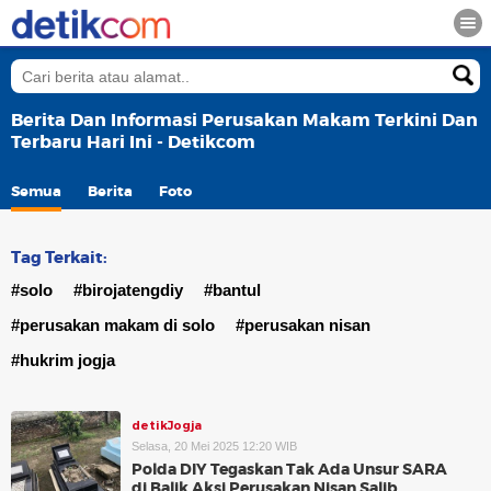
Berita Dan Informasi Perusakan Makam Terkini Dan
Terbaru Hari Ini - Detikcom
Semua
Berita
Foto
Tag Terkait:
#solo
#birojatengdiy
#bantul
#perusakan makam di solo
#perusakan nisan
#hukrim jogja
detikJogja
Selasa, 20 Mei 2025 12:20 WIB
Polda DIY Tegaskan Tak Ada Unsur SARA
di Balik Aksi Perusakan Nisan Salib