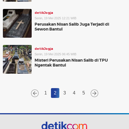
detikJogja
Senin, 19 Mei 2025 12:21 WIB
Perusakan Nisan Salib Juga Terjadi di
Sewon Bantul
detikJogja
Senin, 19 Mei 2025 06:45 WIB
Misteri Perusakan Nisan Salib di TPU
Ngentak Bantul
1
2
3
4
5