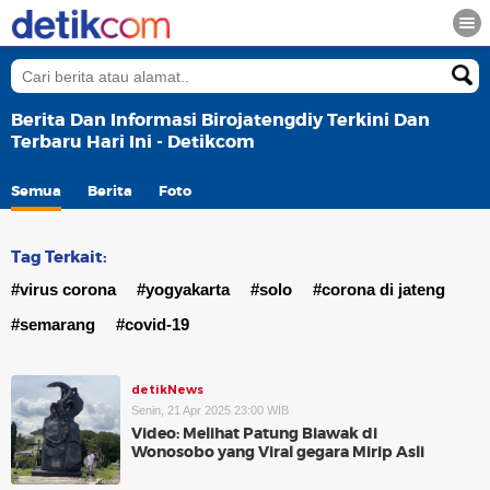
Berita Dan Informasi Birojatengdiy Terkini Dan
Terbaru Hari Ini - Detikcom
Semua
Berita
Foto
Tag Terkait:
#virus corona
#yogyakarta
#solo
#corona di jateng
#semarang
#covid-19
detikNews
Senin, 21 Apr 2025 23:00 WIB
Video: Melihat Patung Biawak di
Wonosobo yang Viral gegara Mirip Asli