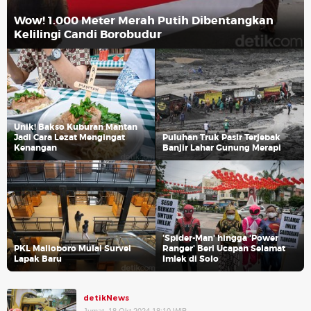
Wow! 1.000 Meter Merah Putih Dibentangkan
Kelilingi Candi Borobudur
Unik! Bakso Kuburan Mantan
Jadi Cara Lezat Mengingat
Puluhan Truk Pasir Terjebak
Kenangan
Banjir Lahar Gunung Merapi
'Spider-Man' hingga 'Power
PKL Malioboro Mulai Survei
Ranger' Beri Ucapan Selamat
Lapak Baru
Imlek di Solo
detikNews