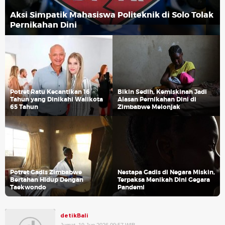
Aksi Simpatik Mahasiswa Politeknik di Solo Tolak
Pernikahan Dini
Potret Ratu Kecantikan 16
Bikin Sedih, Kemiskinan Jadi
Tahun yang Dinikahi Walikota
Alasan Pernikahan Dini di
65 Tahun
Zimbabwe Melonjak
Potret Gadis Zimbabwe
Nestapa Gadis di Negara Miskin,
Bertahan Hidup Dengan
Terpaksa Menikah Dini Gegara
Taekwondo
Pandemi
detikBali