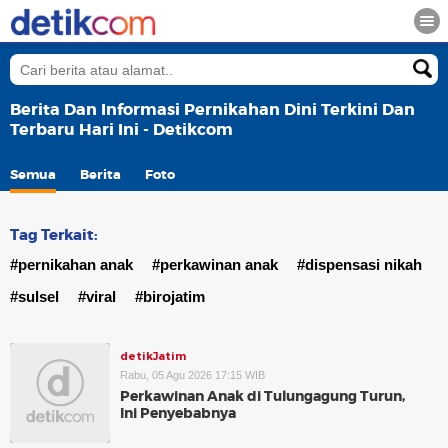
Berita Dan Informasi Pernikahan Dini Terkini Dan
Terbaru Hari Ini - Detikcom
Semua
Berita
Foto
Tag Terkait:
#pernikahan anak
#perkawinan anak
#dispensasi nikah
#sulsel
#viral
#birojatim
detikJatim
Rabu, 05 Agu 2026 17:15 WIB
Perkawinan Anak di Tulungagung Turun,
Ini Penyebabnya