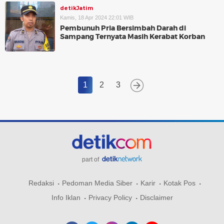
detikJatim
Kamis, 18 Apr 2024 22:01 WIB
Pembunuh Pria Bersimbah Darah di
Sampang Ternyata Masih Kerabat Korban
1
2
3
part of
Redaksi
Pedoman Media Siber
Karir
Kotak Pos
Info Iklan
Privacy Policy
Disclaimer