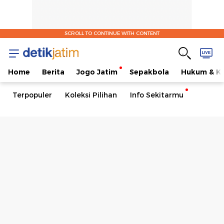
SCROLL TO CONTINUE WITH CONTENT
Home
Berita
Jogo Jatim
Sepakbola
Hukum & Kr
Terpopuler
Koleksi Pilihan
Info Sekitarmu