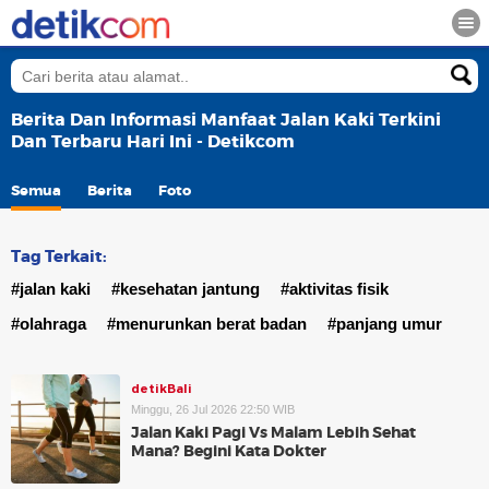
Berita Dan Informasi Manfaat Jalan Kaki Terkini
Dan Terbaru Hari Ini - Detikcom
Semua
Berita
Foto
Tag Terkait:
#jalan kaki
#kesehatan jantung
#aktivitas fisik
#olahraga
#menurunkan berat badan
#panjang umur
detikBali
Minggu, 26 Jul 2026 22:50 WIB
Jalan Kaki Pagi Vs Malam Lebih Sehat
Mana? Begini Kata Dokter