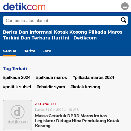
Berita Dan Informasi Kotak Kosong Pilkada Maros
Terkini Dan Terbaru Hari Ini - Detikcom
Semua
Berita
Foto
Tag Terkait:
#pilkada 2024
#pilkada maros
#pilkada maros 2024
#politik sulsel
#chaidir syam
#kotak kosong
detikSulsel
Kamis, 31 Okt 2024 14:20 WIB
Massa Geruduk DPRD Maros Imbas
Legislator Diduga Hina Pendukung Kotak
Kosong