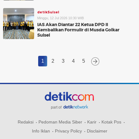
detikSulsel
Minggu, 12 Jul 2026 10:30 WIB
IAS Akan Diantar 22 Ketua DPD II
Kembalikan Formulir di Musda Golkar
Sulsel
1
2
3
4
5
part of
Redaksi
Pedoman Media Siber
Karir
Kotak Pos
Info Iklan
Privacy Policy
Disclaimer