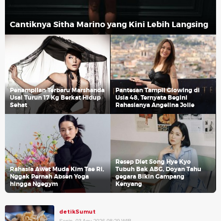
Cantiknya Sitha Marino yang Kini Lebih Langsing
Penampilan Terbaru Marshanda
Pantesan Tampil Glowing di
Usai Turun 17 Kg Berkat Hidup
Usia 48, Ternyata Begini
Sehat
Rahasianya Angelina Jolie
Resep Diet Song Hye Kyo
Rahasia Awet Muda Kim Tae Ri,
Tubuh Bak ABG, Doyan Tahu
Nggak Pernah Absen Yoga
gegara Bikin Gampang
hingga Ngegym
Kenyang
detikSumut