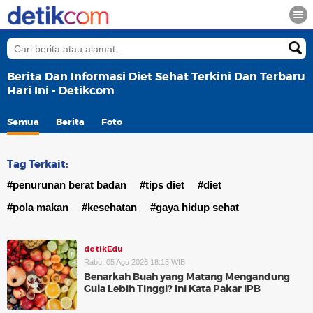
Berita Dan Informasi Diet Sehat Terkini Dan Terbaru
Hari Ini - Detikcom
Semua
Berita
Foto
Tag Terkait:
#penurunan berat badan
#tips diet
#diet
#pola makan
#kesehatan
#gaya hidup sehat
detikEdu
Rabu, 05 Agu 2026 18:15 WIB
Benarkah Buah yang Matang Mengandung
Gula Lebih Tinggi? Ini Kata Pakar IPB