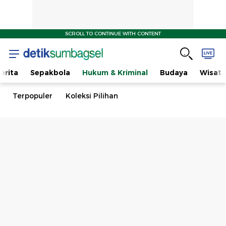
SCROLL TO CONTINUE WITH CONTENT
erita
Sepakbola
Hukum & Kriminal
Budaya
Wisata
Terpopuler
Koleksi Pilihan