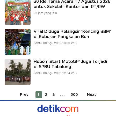
30 Ide Tema Acara 17 Agustus 2026
untuk Sekolah, Kantor dan RT/RW
23 jam yang lalu
Viral Diduga Pelangsir 'Kencing BBM'
di Kuburan Pangkalan Bun
Sabtu, 08 Agu 2026 13:09 WIB
Heboh 'Start MotoGP' Juga Terjadi
di SPBU Tabalong
Sabtu, 08 Agu 2026 12:24 WIB
Prev
1
2
3
...
500
Next