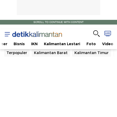
SCROLL TO CONTINUE WITH CONTENT
Indeks
Berita
iner
Bisnis
IKN
Kalimantan Lestari
Foto
Video
Terpopuler
Kalimantan Barat
Kalimantan Timur
detikKalimantan
-
1