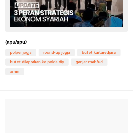
(apu/apu)
polper jogja
round-up jogja
butet kartaredjasa
butet dilaporkan ke polda diy
ganjar-mahfud
amin