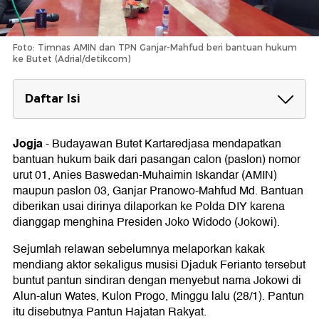
Foto: Timnas AMIN dan TPN Ganjar-Mahfud beri bantuan hukum
ke Butet (Adrial/detikcom)
Daftar Isi
Tegaskan Masalah Bangsa
Jogja
-
Budayawan Butet Kartaredjasa mendapatkan
Butet Mengapresiasi Bantuan yang Diberikan
bantuan hukum baik dari pasangan calon (paslon) nomor
urut 01, Anies Baswedan-Muhaimin Iskandar (AMIN)
maupun paslon 03, Ganjar Pranowo-Mahfud Md. Bantuan
diberikan usai dirinya dilaporkan ke Polda DIY karena
dianggap menghina Presiden Joko Widodo (Jokowi).
Sejumlah relawan sebelumnya melaporkan kakak
mendiang aktor sekaligus musisi Djaduk Ferianto tersebut
buntut pantun sindiran dengan menyebut nama Jokowi di
Alun-alun Wates, Kulon Progo, Minggu lalu (28/1). Pantun
itu disebutnya Pantun Hajatan Rakyat.