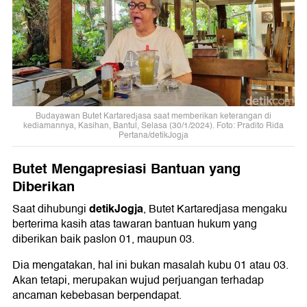
Budayawan Butet Kartaredjasa saat memberikan keterangan di
kediamannya, Kasihan, Bantul, Selasa (30/1/2024). Foto: Pradito Rida
Pertana/detikJogja
Butet Mengapresiasi Bantuan yang
Diberikan
detikJogja
Saat dihubungi
, Butet Kartaredjasa mengaku
berterima kasih atas tawaran bantuan hukum yang
diberikan baik paslon 01, maupun 03.
Dia mengatakan, hal ini bukan masalah kubu 01 atau 03.
Akan tetapi, merupakan wujud perjuangan terhadap
ancaman kebebasan berpendapat.