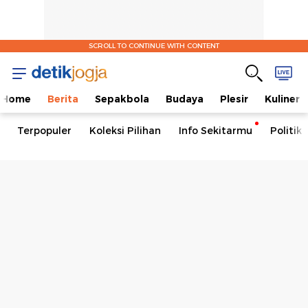
SCROLL TO CONTINUE WITH CONTENT
Home
Berita
Sepakbola
Budaya
Plesir
Kuliner
Terpopuler
Koleksi Pilihan
Info Sekitarmu
Politik