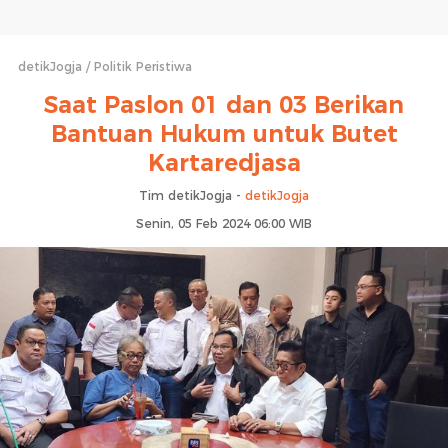
detikJogja
Politik Peristiwa
Saat Paslon 01 dan 03 Berikan
Bantuan Hukum untuk Butet
Kartaredjasa
Tim detikJogja -
detikJogja
Senin, 05 Feb 2024 06:00 WIB