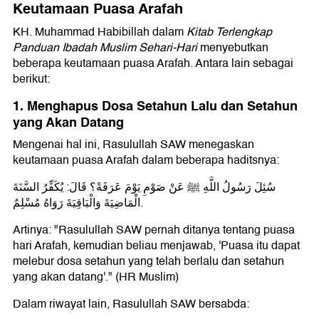
Keutamaan Puasa Arafah
KH. Muhammad Habibillah dalam
Kitab Terlengkap
Panduan Ibadah Muslim Sehari-Hari
menyebutkan
beberapa keutamaan puasa Arafah. Antara lain sebagai
berikut:
1. Menghapus Dosa Setahun Lalu dan Setahun
yang Akan Datang
Mengenai hal ini, Rasulullah SAW menegaskan
keutamaan puasa Arafah dalam beberapa haditsnya:
سُئِلَ رَسُولُ اللَّهِ ﷺ عَنْ صَوْمِ يَوْمَ عَرَفَةً؟ قَالَ: يُكَفِّرُ السَّنَةَ
الْمَاضِيَةَ وَالْبَاقِيَةَ رَوَاهُ مُسْلِمٌ.
Artinya: "Rasulullah SAW pernah ditanya tentang puasa
hari Arafah, kemudian beliau menjawab, 'Puasa itu dapat
melebur dosa setahun yang telah berlalu dan setahun
yang akan datang'." (HR Muslim)
Dalam riwayat lain, Rasulullah SAW bersabda: