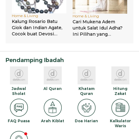
Pendamping Ibadah
Jadwal
Al Quran
Khatam
Hitung
Sholat
Quran
Zakat
FAQ Puasa
Arah Kiblat
Doa Harian
Kalkulator
Waris