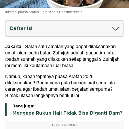
Ilustrasi puasa Arafah. Foto: Khats Cassim/Pexels
Daftar Isi
Puasa Arafah 2026 Dilaksanakan pada 26
Mei
Jakarta
-
Salah satu amalan yang dapat dilaksanakan
umat Islam pada bulan Zulhijah adalah puasa Arafah.
Hukum Puasa Arafah
Ibadah sunnah yang dilakukan setiap tanggal 9 Zulhijah
Tata Cara Puasa Arafah
ini memiliki keutamaan luar biasa.
Niat Puasa Arafah
Namun, kapan tepatnya puasa Arafah 2026
dilaksanakan? Bagaimana pula bacaan niat serta tata
Keutamaan Puasa Arafah
caranya agar ibadah umat Islam berjalan sempurna?
Simak ulasan lengkapnya berikut ini.
1. Menghapus Dosa Setahun Lalu dan Setahun
yang Akan Datang
2. Terbebas dari Api Neraka
Baca juga:
3. Hari Arafah Jadi Doa Paling Baik
Mengapa Rukun Haji Tidak Bisa Diganti Dam?
ADVERTISEMENT