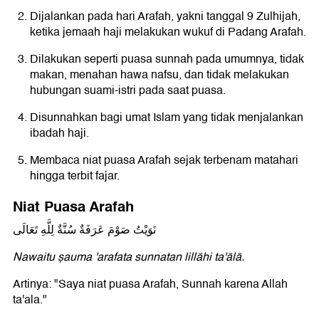
Dijalankan pada hari Arafah, yakni tanggal 9 Zulhijah,
ketika jemaah haji melakukan wukuf di Padang Arafah.
Dilakukan seperti puasa sunnah pada umumnya, tidak
makan, menahan hawa nafsu, dan tidak melakukan
hubungan suami-istri pada saat puasa.
Disunnahkan bagi umat Islam yang tidak menjalankan
ibadah haji.
Membaca niat puasa Arafah sejak terbenam matahari
hingga terbit fajar.
Niat Puasa Arafah
نَوَيْتُ صَوْمَ عَرَفَةٌ سُنَّةٌ لِلَّهِ تَعَالَى
Nawaitu ṣauma 'arafata sunnatan lillāhi ta'ālā.
Artinya: "Saya niat puasa Arafah, Sunnah karena Allah
ta'ala."