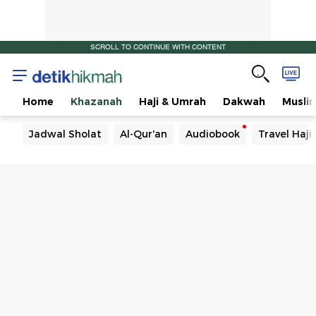
SCROLL TO CONTINUE WITH CONTENT
Home
Khazanah
Haji & Umrah
Dakwah
Musli
Jadwal Sholat
Al-Qur'an
Audiobook
Travel Haj