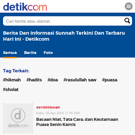
Berita Dan Informasi Sunnah Terkini Dan Terbaru
Hari Ini - Detikcom
Semua
Berita
Foto
Tag Terkait:
#hikmah
#hadits
#doa
#rasulullah saw
#puasa
#sholat
detikHikmah
Rabu, 05 Agu 2026 17:45 WIB
Bacaan Niat, Tata Cara, dan Keutamaan
Puasa Senin Kamis