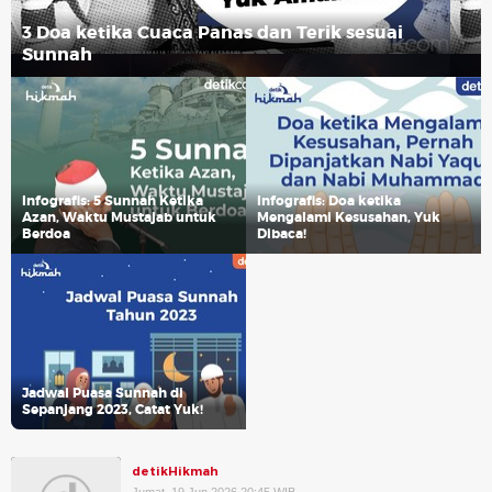
3 Doa ketika Cuaca Panas dan Terik sesuai
Sunnah
Infografis: 5 Sunnah Ketika
Infografis: Doa ketika
Azan, Waktu Mustajab untuk
Mengalami Kesusahan, Yuk
Berdoa
Dibaca!
Jadwal Puasa Sunnah di
Sepanjang 2023, Catat Yuk!
detikHikmah