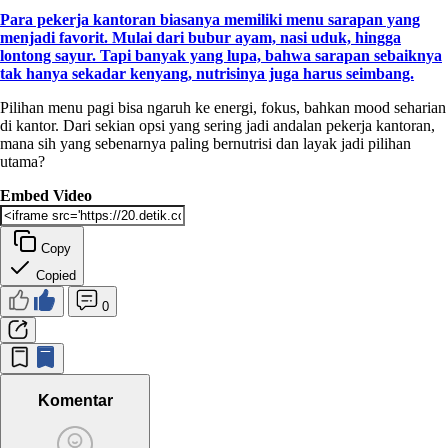
Para pekerja kantoran biasanya memiliki menu sarapan yang
menjadi favorit. Mulai dari bubur ayam, nasi uduk, hingga
lontong sayur. Tapi banyak yang lupa, bahwa sarapan sebaiknya
tak hanya sekadar kenyang, nutrisinya juga harus seimbang.
Pilihan menu pagi bisa ngaruh ke energi, fokus, bahkan mood seharian
di kantor. Dari sekian opsi yang sering jadi andalan pekerja kantoran,
mana sih yang sebenarnya paling bernutrisi dan layak jadi pilihan
utama?
Embed Video
Copy
Copied
0
Komentar