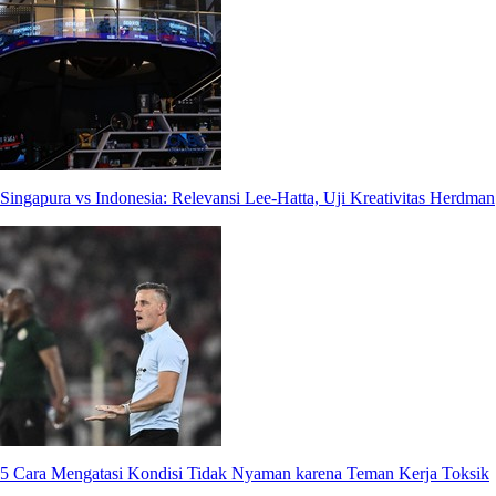
Singapura vs Indonesia: Relevansi Lee-Hatta, Uji Kreativitas Herdman
5 Cara Mengatasi Kondisi Tidak Nyaman karena Teman Kerja Toksik