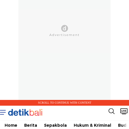
SCROLL TO CONTINUE WITH CONTENT
Home
Berita
Sepakbola
Hukum & Kriminal
Buda