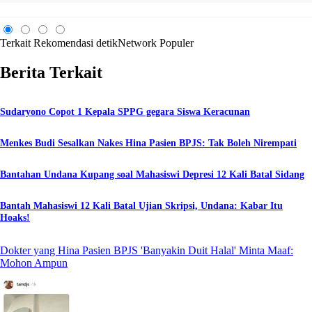
Terkait
Rekomendasi
detikNetwork
Populer
Berita Terkait
Sudaryono Copot 1 Kepala SPPG gegara Siswa Keracunan
Menkes Budi Sesalkan Nakes Hina Pasien BPJS: Tak Boleh Nirempati
Bantahan Undana Kupang soal Mahasiswi Depresi 12 Kali Batal Sidang
Bantah Mahasiswi 12 Kali Batal Ujian Skripsi, Undana: Kabar Itu
Hoaks!
Dokter yang Hina Pasien BPJS 'Banyakin Duit Halal' Minta Maaf:
Mohon Ampun