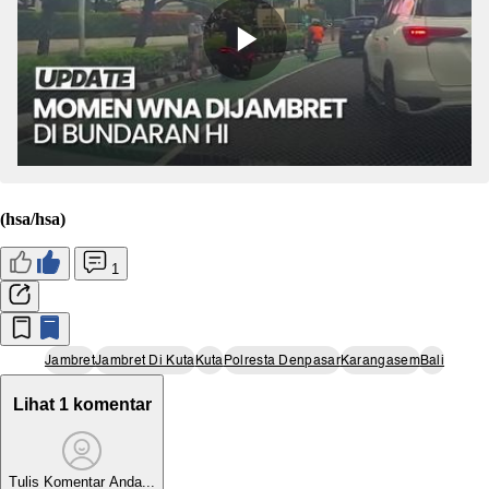
(hsa/hsa)
1
Jambret
Jambret Di Kuta
Kuta
Polresta Denpasar
Karangasem
Bali
Lihat 1 komentar
Tulis Komentar Anda...