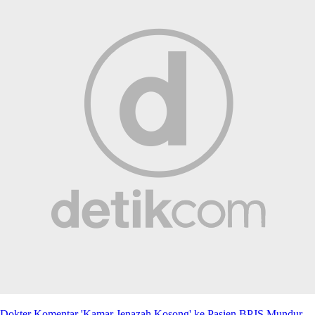
Dokter Komentar 'Kamar Jenazah Kosong' ke Pasien BPJS Mundur