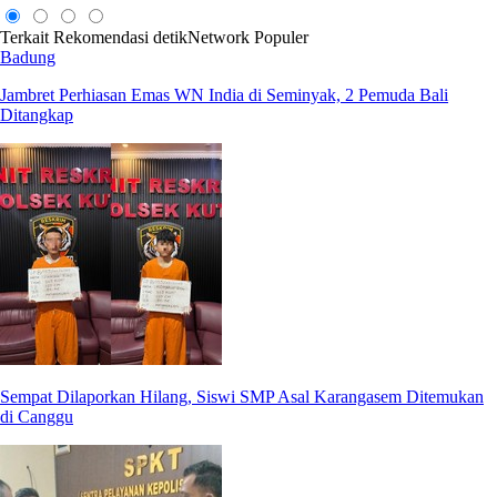
Terkait
Rekomendasi
detikNetwork
Populer
Badung
Jambret Perhiasan Emas WN India di Seminyak, 2 Pemuda Bali
Ditangkap
Sempat Dilaporkan Hilang, Siswi SMP Asal Karangasem Ditemukan
di Canggu