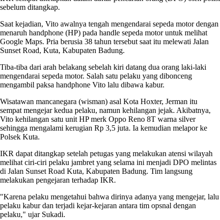
sebelum ditangkap.
Saat kejadian, Vito awalnya tengah mengendarai sepeda motor dengan
menaruh handphone (HP) pada handle sepeda motor untuk melihat
Google Maps. Pria berusia 38 tahun tersebut saat itu melewati Jalan
Sunset Road, Kuta, Kabupaten Badung.
Tiba-tiba dari arah belakang sebelah kiri datang dua orang laki-laki
mengendarai sepeda motor. Salah satu pelaku yang dibonceng
mengambil paksa handphone Vito lalu dibawa kabur.
Wisatawan mancanegara (wisman) asal Kota Hoxter, Jerman itu
sempat mengejar kedua pelaku, namun kehilangan jejak. Akibatnya,
Vito kehilangan satu unit HP merk Oppo Reno 8T warna silver
sehingga mengalami kerugian Rp 3,5 juta. Ia kemudian melapor ke
Polsek Kuta.
IKR dapat ditangkap setelah petugas yang melakukan atensi wilayah
melihat ciri-ciri pelaku jambret yang selama ini menjadi DPO melintas
di Jalan Sunset Road Kuta, Kabupaten Badung. Tim langsung
melakukan pengejaran terhadap IKR.
"Karena pelaku mengetahui bahwa dirinya adanya yang mengejar, lalu
pelaku kabur dan terjadi kejar-kejaran antara tim opsnal dengan
pelaku," ujar Sukadi.