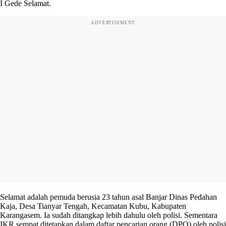
I Gede Selamat.
ADVERTISEMENT
Selamat adalah pemuda berusia 23 tahun asal Banjar Dinas Pedahan
Kaja, Desa Tianyar Tengah, Kecamatan Kubu, Kabupaten
Karangasem. Ia sudah ditangkap lebih dahulu oleh polisi. Sementara
IKR sempat ditetapkan dalam daftar pencarian orang (DPO) oleh polisi