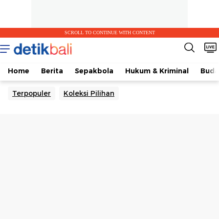
SCROLL TO CONTINUE WITH CONTENT
Home
Berita
Sepakbola
Hukum & Kriminal
Buda
Terpopuler
Koleksi Pilihan