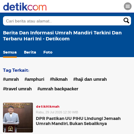
Berita Dan Informasi Umrah Mandiri Terkini Dan
Terbaru Hari Ini - Detikcom
Semua
Berita
Foto
Tag Terkait:
#umrah
#amphuri
#hikmah
#haji dan umrah
#travel umrah
#umrah backpacker
detikHikmah
Rabu, 29 Jul 2026 12:30 WIB
DPR Pastikan UU PIHU Lindungi Jemaah
Umrah Mandiri, Bukan Sebaliknya