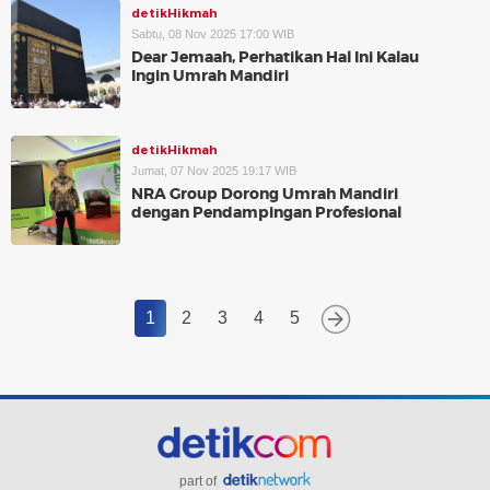
detikHikmah
Sabtu, 08 Nov 2025 17:00 WIB
Dear Jemaah, Perhatikan Hal Ini Kalau
Ingin Umrah Mandiri
detikHikmah
Jumat, 07 Nov 2025 19:17 WIB
NRA Group Dorong Umrah Mandiri
dengan Pendampingan Profesional
1
2
3
4
5
part of