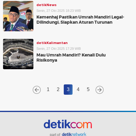
detikNews
Senin, 27 Okt 2025 18:23 WIB
Kemenhaj Pastikan Umrah Mandiri Legal-
Dilindungi, Siapkan Aturan Turunan
detikKalimantan
Senin, 27 Okt 2025 17:29 WIB
Mau Umrah Mandiri? Kenali Dulu
Risikonya
1
2
3
4
5
part of