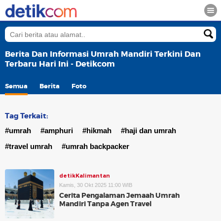
Berita Dan Informasi Umrah Mandiri Terkini Dan
Terbaru Hari Ini - Detikcom
Semua
Berita
Foto
Tag Terkait:
#umrah
#amphuri
#hikmah
#haji dan umrah
#travel umrah
#umrah backpacker
detikKalimantan
Kamis, 30 Okt 2025 11:00 WIB
Cerita Pengalaman Jemaah Umrah
Mandiri Tanpa Agen Travel