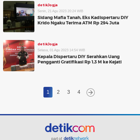
detikJogja
Senin, 21 Agu 2023 20:24 WIB
Sidang Mafia Tanah, Eks Kadispertaru DIY
Krido Ngaku Terima ATM Rp 294 Juta
detikJogja
Selasa, 01 Agu 2023 14:54 WIB
Kepala Dispertaru DIY Serahkan Uang
Pengganti Gratifikasi Rp 1,3 M ke Kejati
1
2
3
4
part of