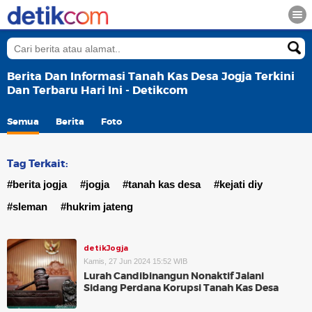
Berita Dan Informasi Tanah Kas Desa Jogja Terkini
Dan Terbaru Hari Ini - Detikcom
Semua
Berita
Foto
Tag Terkait:
#berita jogja
#jogja
#tanah kas desa
#kejati diy
#sleman
#hukrim jateng
detikJogja
Kamis, 27 Jun 2024 15:52 WIB
Lurah Candibinangun Nonaktif Jalani
Sidang Perdana Korupsi Tanah Kas Desa