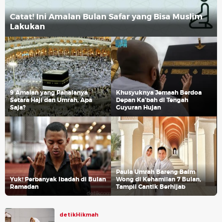
Catat! Ini Amalan Bulan Safar yang Bisa Muslim
Lakukan
9 Amalan yang Pahalanya
Khusyuknya Jemaah Berdoa
Setara Haji dan Umrah, Apa
Depan Ka'bah di Tengah
Saja?
Guyuran Hujan
Paula Umrah Bareng Baim
Yuk! Perbanyak Ibadah di Bulan
Wong di Kehamilan 7 Bulan,
Ramadan
Tampil Cantik Berhijab
detikHikmah