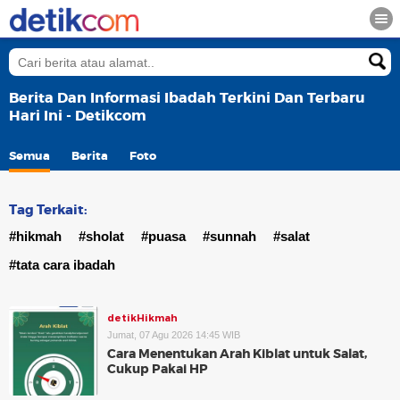
Berita Dan Informasi Ibadah Terkini Dan Terbaru
Hari Ini - Detikcom
Semua
Berita
Foto
Tag Terkait:
#hikmah
#sholat
#puasa
#sunnah
#salat
#tata cara ibadah
detikHikmah
Jumat, 07 Agu 2026 14:45 WIB
Cara Menentukan Arah Kiblat untuk Salat,
Cukup Pakai HP