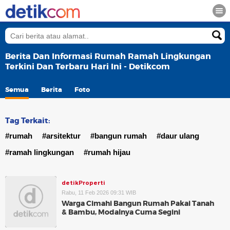
Berita Dan Informasi Rumah Ramah Lingkungan
Terkini Dan Terbaru Hari Ini - Detikcom
Semua
Berita
Foto
Tag Terkait:
#rumah
#arsitektur
#bangun rumah
#daur ulang
#ramah lingkungan
#rumah hijau
detikProperti
Rabu, 11 Feb 2026 09:31 WIB
Warga Cimahi Bangun Rumah Pakai Tanah
& Bambu, Modalnya Cuma Segini