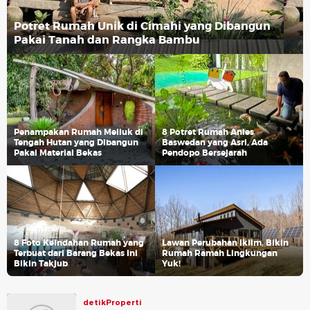
Potret Rumah Unik di Cimahi yang Dibangun
Pakai Tanah dan Rangka Bambu
Penampakan Rumah Meliuk di
8 Potret Rumah Anies
Tengah Hutan yang Dibangun
Baswedan yang Asri, Ada
Pakai Material Bekas
Pendopo Bersejarah
8 Foto Keindahan Rumah yang
Lawan Perubahan Iklim, Bikin
Terbuat dari Barang Bekas Ini
Rumah Ramah Lingkungan
Bikin Takjub
Yuk!
detikProperti