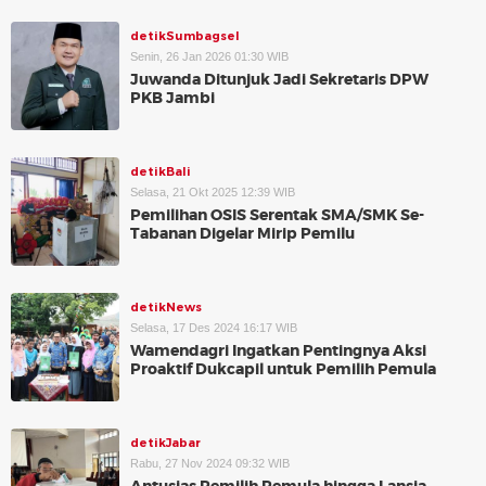
detikSumbagsel
Senin, 26 Jan 2026 01:30 WIB
Juwanda Ditunjuk Jadi Sekretaris DPW
PKB Jambi
detikBali
Selasa, 21 Okt 2025 12:39 WIB
Pemilihan OSIS Serentak SMA/SMK Se-
Tabanan Digelar Mirip Pemilu
detikNews
Selasa, 17 Des 2024 16:17 WIB
Wamendagri Ingatkan Pentingnya Aksi
Proaktif Dukcapil untuk Pemilih Pemula
detikJabar
Rabu, 27 Nov 2024 09:32 WIB