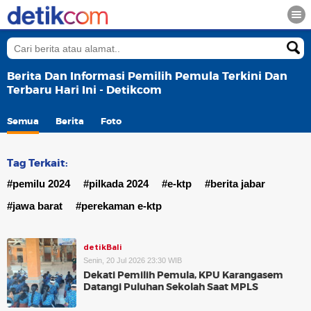
Berita Dan Informasi Pemilih Pemula Terkini Dan
Terbaru Hari Ini - Detikcom
Semua
Berita
Foto
Tag Terkait:
#pemilu 2024
#pilkada 2024
#e-ktp
#berita jabar
#jawa barat
#perekaman e-ktp
detikBali
Senin, 20 Jul 2026 23:30 WIB
Dekati Pemilih Pemula, KPU Karangasem
Datangi Puluhan Sekolah Saat MPLS