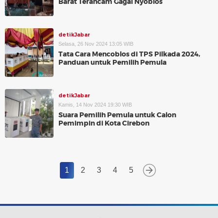
Barat Terancam Gagal Nyoblos
detikJabar
Selasa, 26 Nov 2024 13:05 WIB
Tata Cara Mencoblos di TPS Pilkada 2024,
Panduan untuk Pemilih Pemula
detikJabar
Kamis, 14 Nov 2024 19:30 WIB
Suara Pemilih Pemula untuk Calon
Pemimpin di Kota Cirebon
1
2
3
4
5